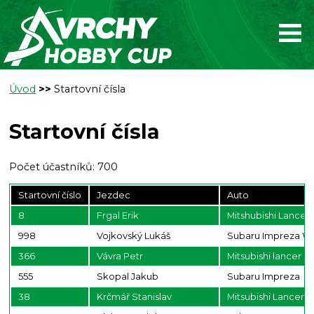
Úvod
>>
Startovní čísla
Startovní čísla
Počet účastníků: 700
Startovní číslo
Jezdec
Auto
8
Frgal Erik
Mitshubishi Lancer
998
Vojkovský Lukáš
Subaru Impreza W
366
Vávra Petr
Mitsubishi lancer E
555
Skopal Jakub
Subaru Impreza
38
Krčmář Stanislav
Mitsubishi Lancer 