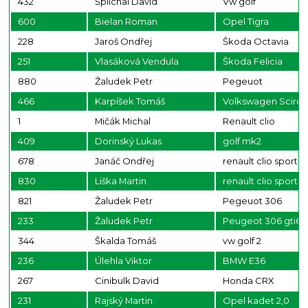
432
Šplíchal David
Vw golf
600
Bielan Roman
Opel Tigra
228
Jaroš Ondřej
Škoda Octavia
251
Vlasáková Vendula
Škoda Felicia
880
Žaludek Petr
Pegeuot
466
Karpíšek Tomáš
Volkswagen Sciro
1
Mičák Michal
Renault clio
409
Dorinský Lukas
golf mk2
678
Janáč Ondřej
renault clio sport
830
Liška Martin
renault clio sport
821
Žaludek Petr
Pegeuot 306
233
Žaludek Petr
Peugeot 306 gti6
344
Škalda Tomáš
vw golf 2
236
Úlehla Viktor
BMW E36
267
Cinibulk David
Honda CRX
231
Rajský Martin
Opel kadet 2,0