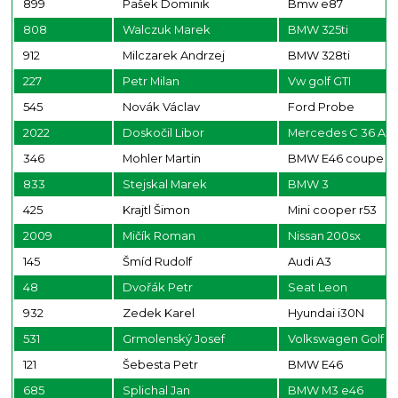
899
Pašek Dominik
Bmw e87
808
Walczuk Marek
BMW 325ti
912
Milczarek Andrzej
BMW 328ti
227
Petr Milan
Vw golf GTI
545
Novák Václav
Ford Probe
2022
Doskočil Libor
Mercedes C 36 AM
346
Mohler Martin
BMW E46 coupe
833
Stejskal Marek
BMW 3
425
Krajtl Šimon
Mini cooper r53
2009
Mičík Roman
Nissan 200sx
145
Šmíd Rudolf
Audi A3
48
Dvořák Petr
Seat Leon
932
Zedek Karel
Hyundai i30N
531
Grmolenský Josef
Volkswagen Golf G
121
Šebesta Petr
BMW E46
685
Splichal Jan
BMW M3 e46