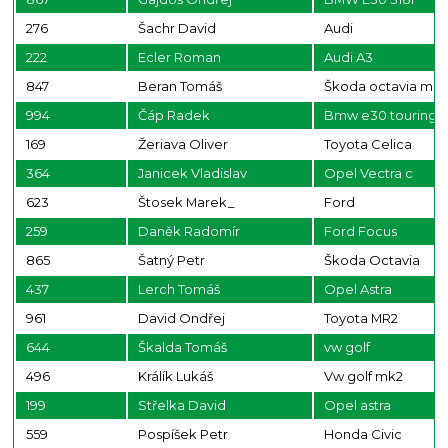
276
Šachr David
Audi
222
Ecler Roman
Audi A3
847
Beran Tomáš
Škoda octavia mk1
994
Čáp Radek
Bmw e30 touring 3
169
Žeriava Oliver
Toyota Celica
364
Janicek Vladislav
Opel Vectra c
623
Štosek Marek_
Ford
259
Daněk Radomír
Ford Focus
865
Šatný Petr
Škoda Octavia
437
Lerch Tomáš
Opel Astra
961
David Ondřej
Toyota MR2
644
Škalda Tomáš
vw golf
496
Králík Lukáš
Vw golf mk2
199
Střelka David
Opel astra
559
Pospíšek Petr
Honda Civic