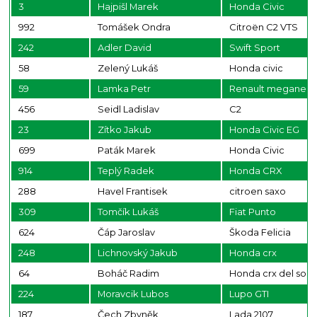
3
Hajpišl Marek
Honda Civic
992
Tomášek Ondra
Citroën C2 VTS
242
Adler David
Swift Sport
58
Zelený Lukáš
Honda civic
59
Lamka Petr
Renault megane
456
Seidl Ladislav
C2
23
Zítko Jakub
Honda Civic EG
699
Paták Marek
Honda Civic
914
Teplý Radek
Honda CRX
288
Havel Frantisek
citroen saxo
309
Tomčík Lukáš
Fiat Punto
624
Čáp Jaroslav
Škoda Felicia
248
Lichnovský Jakub
Honda crx
64
Boháč Radim
Honda crx del sol
224
Moravcik Lubos
Lupo GTI
187
Čech Zbyněk
Lada 2107