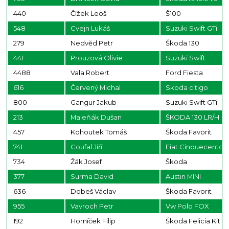
440
Čížek Leoš
Š100
548
Cvejn Lukáš
Suzuki Swift GTi
279
Nedvěd Petr
Škoda 130
441
Prouzová Olivie
Suzuki Swift
4488
Vala Robert
Ford Fiesta
616
Červený Michal
Skoda citigo
800
Gangur Jakub
Suzuki Swift GTi
213
Maleňák Dušan
ŠKODA 130 LR/H
457
Kohoutek Tomáš
Škoda Favorit
741
Coufal Jiří
Fiat Cinquecento
734
Žák Josef
Škoda
377
Surma David
Austin MINI
636
Dobeš Václav
Škoda Favorit
955
Vavroch Petr
Vw Polo FOX
192
Horníček Filip
Škoda Felicia Kit C