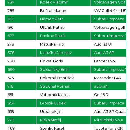
787
Kosek Vladimír
Volkswagen Golf 4
789
Bešter Marian
VW Golf 4 4x4 1.8T
105
Němec Petr
Subaru Impreza
190
Uličník Patrik
Volkswagen golf IV
677
Pavkov Patrik
Súboru Impreza W
278
Matuška Filip
Audi s3 8l
378
Matuška Jaroslav
Audi A3 8P
780
Finkral Boris
Lancer Evo
690
Solčiansky Emil
Subaru Impreza W
575
Pokorný František
Mercedes E43
716
Strouhal Roman
audi a4
651
Vobornik Marek
Golf 6 R
854
Brostík Luděk
Subaru Impreza
659
Urbánek jiří
Audi A3 8P Quattr
778
Riška Matěj
Mitsubishi Evo X
468
Stehlik Karel
Toyota Yaris GR