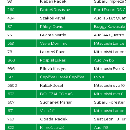
99
Klaban Radek
Subaru Impreza ST
260
Dobeš Rostislav
Ford Escort RS Co
434
Szakoš Pavel
Audi a3 1.8t Quattr
37
Přikryl David
Buggy Kawasaki 6
73
Buchta Martin
Audi A4 Quattro
569
Vávra Dominik
Mitsubishi Lancer E
78
Lakomý Pavel
Mitsubishi Lancer 
868
Pospíšil Lukáš
Audi A4 b5
996
Fillová Kristýna
Mitsubishi Evo IX
317
Čepička Darek Čepička
Evo X
5600
Kalčák Josef
Mitsubishi evo 10
632
DOLEŽAL TOMÁŠ
Mitsubishi evo 8
607
Suchánek Marián
Subaru Forester
631
Valla Jiří
Mitsubishi Lance E
769
Obadal Radek
Seat Leon 1,8 Turb
322
Klimeš Lukáš
Audi RS