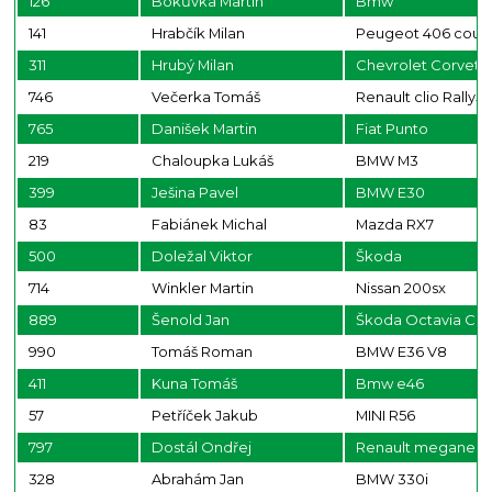
126
Bokůvka Martin
Bmw
141
Hrabčík Milan
Peugeot 406 cou
311
Hrubý Milan
Chevrolet Corvett
746
Večerka Tomáš
Renault clio Rally5
765
Danišek Martin
Fiat Punto
219
Chaloupka Lukáš
BMW M3
399
Ješina Pavel
BMW E30
83
Fabiánek Michal
Mazda RX7
500
Doležal Viktor
Škoda
714
Winkler Martin
Nissan 200sx
889
Šenold Jan
Škoda Octavia CUP 
990
Tomáš Roman
BMW E36 V8
411
Kuna Tomáš
Bmw e46
57
Petříček Jakub
MINI R56
797
Dostál Ondřej
Renault megane rs
328
Abrahám Jan
BMW 330i