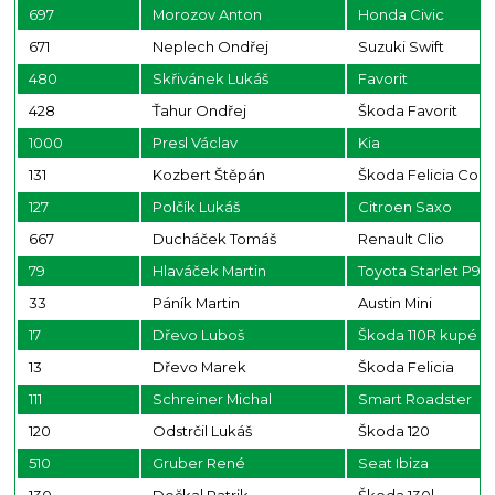
697
Morozov Anton
Honda Civic
671
Neplech Ondřej
Suzuki Swift
480
Skřivánek Lukáš
Favorit
428
Ťahur Ondřej
Škoda Favorit
1000
Presl Václav
Kia
131
Kozbert Štěpán
Škoda Felicia Com
127
Polčík Lukáš
Citroen Saxo
667
Ducháček Tomáš
Renault Clio
79
Hlaváček Martin
Toyota Starlet P9
33
Páník Martin
Austin Mini
17
Dřevo Luboš
Škoda 110R kupé
13
Dřevo Marek
Škoda Felicia
111
Schreiner Michal
Smart Roadster
120
Odstrčil Lukáš
Škoda 120
510
Gruber René
Seat Ibiza