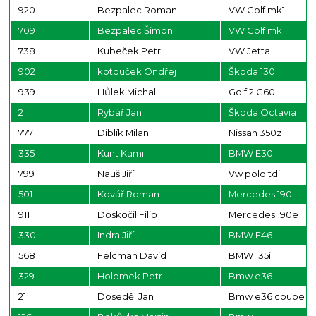
920
Bezpalec Roman
VW Golf mk1
709
Bezpalec Šimon
VW Golf mk1
738
Kubeček Petr
VW Jetta
902
kotouček Ondřej
Škoda 130
939
Hůlek Michal
Golf 2 G60
2
Rybář Jan
Škoda Octavia
777
Diblík Milan
Nissan 350z
335
Kunt Kamil
BMW E30
799
Nauš Jiří
Vw polo tdi
501
Kovář Roman
Mercedes 190
911
Doskočil Filip
Mercedes 190e
330
Indra Jiří
BMW E46
568
Felcman David
BMW 135i
329
Holomek Petr
Bmw e36
21
Doseděl Jan
Bmw e36 coupe