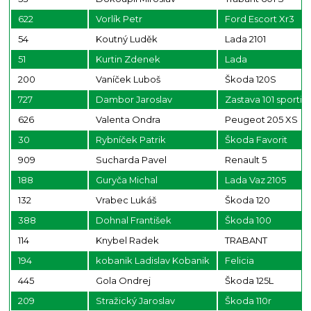
622
Vorlík Petr
Ford Escort Xr3
54
Koutný Luděk
Lada 2101
51
Kurtin Zdenek
Lada
200
Vaníček Luboš
Škoda 120S
727
Dambor Jaroslav
Zastava 101 sportig
626
Valenta Ondra
Peugeot 205 XS
30
Rybníček Patrik
Škoda Favorit
909
Sucharda Pavel
Renault 5
188
Guryča Michal
Lada Vaz 2105
132
Vrabec Lukáš
Škoda 120
388
Dohnal František
Škoda 100
114
Knybel Radek
TRABANT
194
kobanik Ladislav Kobanik
Felicia
445
Gola Ondrej
Škoda 125L
209
Stražický Jaroslav
Škoda 110r