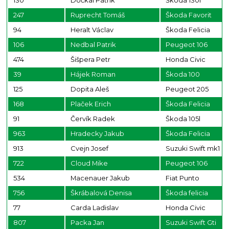
130
Dočkal Patrik
Škoda 130l
247
Ruprecht Tomáš
Škoda Favorit
94
Heralt Václav
Škoda Felicia
106
Nedbal Patrik
Peugeot 106
474
Šišpera Petr
Honda Civic
39
Hájek Roman
Škoda 100
125
Dopita Aleš
Peugeot 205
168
Plaček Erich
Škoda Felicia
91
Červík Radek
Škoda 105l
963
Hradecky Jakub
Škoda Felicia
913
Cvejn Josef
Suzuki Swift mk1 ral
722
Cloud Mike
Peugeot 106
534
Macenauer Jakub
Fiat Punto
756
Škrábalová Denisa
Škoda felicia
77
Carda Ladislav
Honda Civic
807
Packa Jan
Suzuki Swift Gti