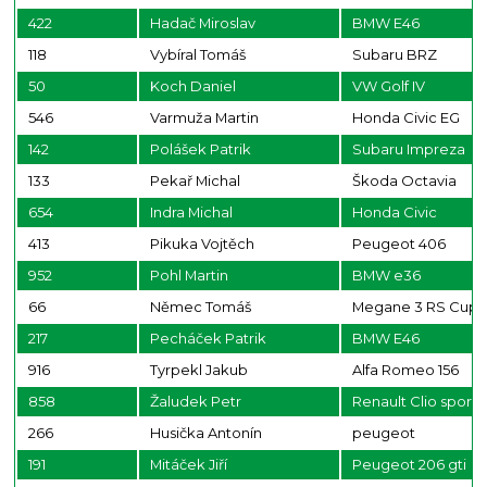
422
Hadač Miroslav
BMW E46
118
Vybíral Tomáš
Subaru BRZ
50
Koch Daniel
VW Golf IV
546
Varmuža Martin
Honda Civic EG
142
Polášek Patrik
Subaru Impreza
133
Pekař Michal
Škoda Octavia
654
Indra Michal
Honda Civic
413
Pikuka Vojtěch
Peugeot 406
952
Pohl Martin
BMW e36
66
Němec Tomáš
Megane 3 RS Cup
217
Pecháček Patrik
BMW E46
916
Tyrpekl Jakub
Alfa Romeo 156
858
Žaludek Petr
Renault Clio sport
266
Husička Antonín
peugeot
191
Mitáček Jiří
Peugeot 206 gti