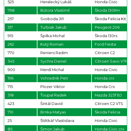
525
Heralecký Lukáš
Honda Civic
798
Bútora Vlastimil
Škoda 130RH
257
Svoboda Jiří
Škoda Felicia Kit C
517
Turbiak Jakub
Peugeot 206
915
Špilka Michal
Škoda 130rs
262
Kutý Roman
Ford Fiesta
770
Reniers Radim
Citroen C2
345
Sychra Daniel
Citroen Saxo VTR
900
Menšl Michal
Honda Civic
196
Vohradník Petr
Honda crx
715
Plozer Viktor
Honda Crx
318
Ťoupal Radek
Mazda 323f BJ
423
Šintál David
Citroen C2 VTS
710
Brnka Matyas
Škoda Felicia
25
Štětkář Vlastislava
Honda Civic
85
Šimon Jakub
Honda Civic crx