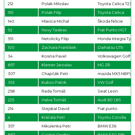
212
Polak Miloslav
Toyota Celica T23
515
Polak Filip
Toyota Celica
140
Hlavica Michal
Škoda felicie
92
Novy Tadeas
Fiat Punto HGT
551
Netolicky Filip
Honda Integra Typ
100
Zachara František
Daihatsu GTti
34
Kosina Pavel
Volkswagen Golf 4
857
Kleiner Jaroslav
MG ZR
307
Chapčák Petr
mazda MX5 NBFL
353
Kubov Patrik
VW Golf
258
Rada Tomáš
Seat Leon
225
Halva Tomáš
Audi 80 1,8S
214
Stejskal David
Fiat punto
4
Kráčala Petr
Toyotu Corolla
357
Mikulenka Petr
BMW E36
867
Gajdoš Ondřej
BMW E30 318i