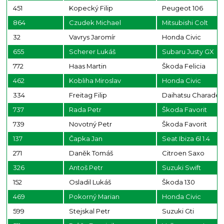
451
Kopecký Filip
Peugeot 106
864
Czudek Michael
Mitsubishi Colt
32
Vavrys Jaromír
Honda Civic
655
Scherer Lukáš
Subaru Justy GX
772
Haas Martin
Škoda Felicia
462
Kobliha Miroslav
Honda Civic
334
Freitag Filip
Daihatsu Charade
737
Rada Petr
Škoda Favorit
739
Novotný Petr
Škoda Favorit
137
Čapka Jan
Seat Ibiza 6l 1.4
271
Daněk Tomáš
Citroen Saxo
326
Antoš Petr
Suzuki Swift
152
Osladil Lukáš
Škoda 130
469
Pokorný Marian
Honda Civic
599
Stejskal Petr
Suzuki Gti