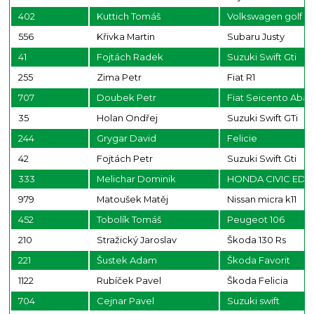
402
Kuttich Tomáš
Volkswagen golf 5
556
Křivka Martin
Subaru Justy
41
Fojtách Radek
Suzuki Swift Gti
255
Zima Petr
Fiat R1
707
Doubek Petr
Fiat Seicento Abar
35
Holan Ondřej
Suzuki Swift GTi
244
Grygar David
Felicie
42
Fojtách Petr
Suzuki Swift Gti
333
Melichar Dominik
HONDA CIVIC ED
979
Matoušek Matěj
Nissan micra k11
452
Tobolík Tomáš
Peugeot 106
210
Stražický Jaroslav
Škoda 130 Rs
221
Šustek Adam
Škoda Favorit
1122
Rubíček Pavel
Škoda Felicia
704
Cejnar Pavel
Suzuki swift