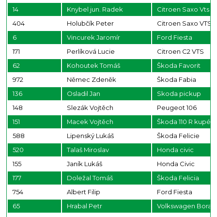
14
Knybel jun. Radek
Citroen Saxo Vts
404
Holubčík Peter
Citroen Saxo VTS
6
Vincurek Jaromír
Ford Fiesta
171
Perlíková Lucie
Citroen C2 VTS
62
Kohoutek Tomáš
Škoda Favorit
972
Němec Zdeněk
Škoda Fabia
136
Osladil Jan
Skoda pickup
148
Slezák Vojtěch
Peugeot 106
151
Macek Vojtěch
Škoda 110 R kupé
588
Lipenský Lukáš
Škoda Felicie
520
Talaš Miroslav
Honda civic
155
Janík Lukáš
Honda Civic
177
Doležal Tomáš
Škoda Felicia
754
Albert Filip
Ford Fiesta
65
Hrabal Petr
Volkswagen Bora