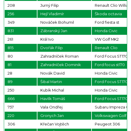
208
Jurný Filip
Renault Clio Willia
256
Hejl Vladimír
Škoda octavia
349
Nováček Bohumil
Ford fiesta st
831
Zábranský Jan
Honda Civic
261
Král Ivo
VW Golf MK2
815
Dvořák Filip
Renault Clio
80
Zahradníček Roman
Ford Focus ST170
81
Zahradníček Dominik
Ford focus st170
28
Novák David
Honda Civic
89
Šibal Martin
Ford Focus ST170
250
Kubík Michal
Honda Civic
666
Havlík Tomáš
Ford Focus ST170
757
Vala Ondřej
Subaru Impreza G
220
Gronych Jan
Volkswagen Golf 4
306
Křečan Vojtěch
Peugeot 306