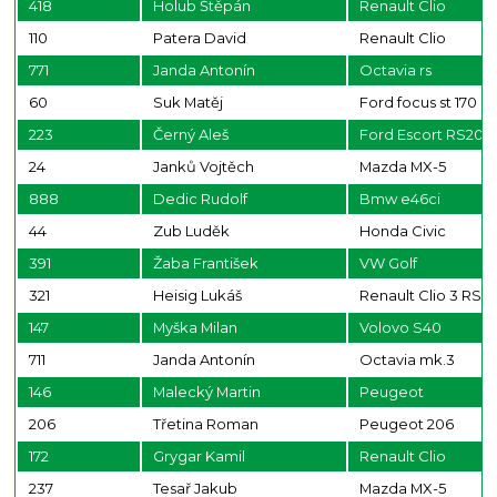
418
Holub Štěpán
Renault Clio
110
Patera David
Renault Clio
771
Janda Antonín
Octavia rs
60
Suk Matěj
Ford focus st 170
223
Černý Aleš
Ford Escort RS200
24
Janků Vojtěch
Mazda MX-5
888
Dedic Rudolf
Bmw e46ci
44
Zub Luděk
Honda Civic
391
Žaba František
VW Golf
321
Heisig Lukáš
Renault Clio 3 RS
147
Myška Milan
Volovo S40
711
Janda Antonín
Octavia mk.3
146
Malecký Martin
Peugeot
206
Třetina Roman
Peugeot 206
172
Grygar Kamil
Renault Clio
237
Tesař Jakub
Mazda MX-5