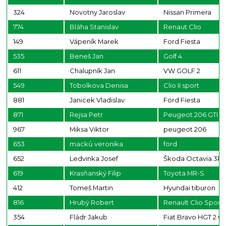
324
Novotny Jaroslav
Nissan Primera
774
Bláha Stanislav
Renaut Clio
149
Vápeník Marek
Ford Fiesta
535
Beneš Jan
Golf 4
611
Chalupník Jan
VW GOLF 2
549
Tobolkova Denisa
Clio II sport
881
Janicek Vladislav
Ford Fiesta
871
Rejsa Petr
Peugeot 206 GTI
967
Miksa Viktor
peugeot 206
653
macků veronika
ford
652
Ledvinka Josef
Škoda Octavia 3R
619
Krasňanský Filip
Toyota MR-S
412
Tomeš Martin
Hyundai tiburon
816
Hrubý Robert
Renault Clio Sport
354
Fládr Jakub
Fiat Bravo HGT 2.0