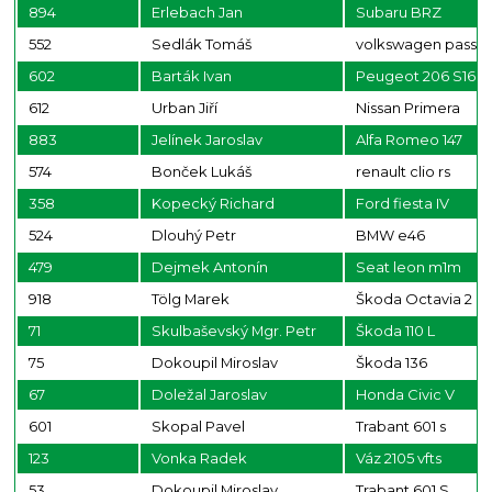
894
Erlebach Jan
Subaru BRZ
552
Sedlák Tomáš
volkswagen passat
602
Barták Ivan
Peugeot 206 S16
612
Urban Jiří
Nissan Primera
883
Jelínek Jaroslav
Alfa Romeo 147
574
Bonček Lukáš
renault clio rs
358
Kopecký Richard
Ford fiesta IV
524
Dlouhý Petr
BMW e46
479
Dejmek Antonín
Seat leon m1m
918
Tölg Marek
Škoda Octavia 2 rs
71
Skulbaševský Mgr. Petr
Škoda 110 L
75
Dokoupil Miroslav
Škoda 136
67
Doležal Jaroslav
Honda Civic V
601
Skopal Pavel
Trabant 601 s
123
Vonka Radek
Váz 2105 vfts
53
Dokoupil Miroslav
Trabant 601 S