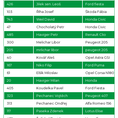
426
Jilek sen. Leoš
Ford fiesta
103
Říha Josef
Škoda Fábia
743
Weil David
Honda Civic
47
Chocholatý Petr
Honda Civic
485
Haviger Petr
Renault Clio
300
Melichar Libor
Peugeot 205
205
mrlichar libor
peugeot 205
40
Kovář Aleš
Opel Astra GSI
167
Niko Filip
Ford Puma
61
Elšík Miloslav
Opel Corsa N1800
20
Haviger Milan
Honda
405
Koudelka Pavel
Ford Fiesta
323
Pechanec Vojtěch
Peugeot 407
313
Pechanec Ondřej
Alfa Romeo 156
117
Paseka Zdenek
Lotus Elise