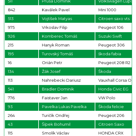
511
Průša Dominik
Volkswagen Lupo
842
Kaválek Pavel
Mini 1000
513
Vojtíšek Matyas
Citroen saxo vts
975
Vrkoslav Filip
Peugeot 106
926
Komberec Tomáš
Suzuki Swift
215
Hanyk Roman
Peugeot 306
195
Turovský Tomáš
škoda fabia
16
Orián Petr
Peugeot 208 R2
134
Žák Josef
Škoda
113
Nahrebecki Dariusz
Vauxhall Corsa OP
541
Bradler Dominik
Honda Civic EG
776
Faistaver Jan
VW Polo
93
Pavelka Lukas Pavelka
Škoda felicie
264
Turičík Ondřej
Peugeot 206
43
Šípek Bohumil
Citroen Saxo
115
Smolík Václav
HONDA CRX