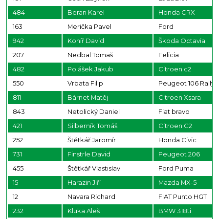
484
Beran Karel
Honda CRX
163
Merička Pavel
Ford
942
Koníř David
Škoda Octavia
207
Nedbal Tomaš
Felicia
482
Polášek Jakub
Citroen c2
550
Vrbata Filip
Peugeot 106 Rally
811
Bàrnet Matěj
Citroen Xsara
843
Netolický Daniel
Fiat bravo
421
Silberník Tomáš
Citroen C2
252
Štětkář Jaromír
Honda Civic
731
Finstrle David
Peugeot 206
455
Štětkář Vlastislav
Ford Puma
15
Harazin Jiří
Mazda MX-5
12
Navara Richard
FIAT Punto HGT
232
Kluka Aleš
BMW 318ti