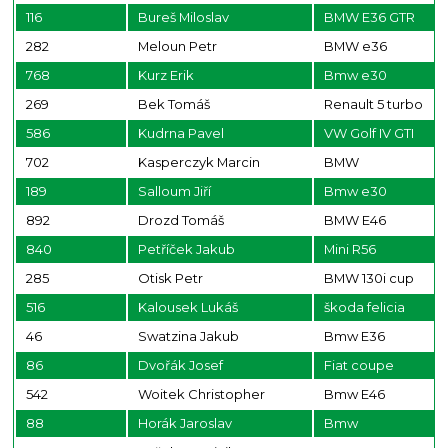
116
Bureš Miloslav
BMW E36 GTR
282
Meloun Petr
BMW e36
768
Kurz Erik
Bmw e30
269
Bek Tomáš
Renault 5 turbo
586
Kudrna Pavel
VW Golf IV GTI
702
Kasperczyk Marcin
BMW
189
Salloum Jiří
Bmw e30
892
Drozd Tomáš
BMW E46
840
Petříček Jakub
Mini R56
285
Otisk Petr
BMW 130i cup
516
Kalousek Lukáš
škoda felicia
46
Swatzina Jakub
Bmw E36
86
Dvořák Josef
Fiat coupe
542
Woitek Christopher
Bmw E46
88
Horák Jaroslav
Bmw