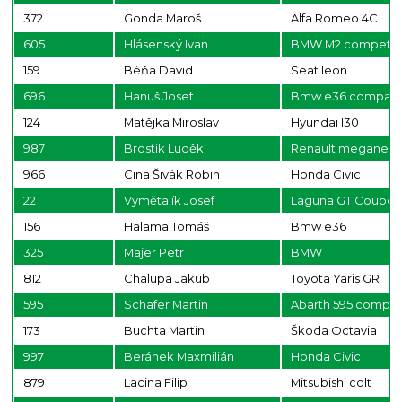
372
Gonda Maroš
Alfa Romeo 4C
605
Hlásenský Ivan
BMW M2 competit
159
Béňa David
Seat leon
696
Hanuš Josef
Bmw e36 compac
124
Matějka Miroslav
Hyundai I30
987
Brostík Luděk
Renault megane
966
Cina Šivák Robin
Honda Civic
22
Vymětalík Josef
Laguna GT Coupe
156
Halama Tomáš
Bmw e36
325
Majer Petr
BMW
812
Chalupa Jakub
Toyota Yaris GR
595
Schäfer Martin
Abarth 595 compet
173
Buchta Martin
Škoda Octavia
997
Beránek Maxmilián
Honda Civic
879
Lacina Filip
Mitsubishi colt