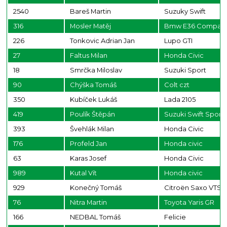
2540
Bareš Martin
Suzuky Swift
316
Mosler Matěj
Bmw E36 Compact 
226
Tonkovic Adrian Jan
Lupo GTI
27
Faltus Milan
Honda Civic
18
Smrčka Miloslav
Suzuki Sport
90
Chýška Tomáš
Colt czt
350
Kubíček Lukáš
Lada 2105
419
Poulík Štěpán
Suzuki Swift Sport
393
Švehlák Milan
Honda Civic
176
Profeld Jan
Honda civic
63
Karas Josef
Honda Civic
989
Kutal Vít
Honda civic
929
Konečný Tomáš
Citroën Saxo VTS
76
Nitra Martin
Toyota Yaris GR
166
NEDBAL Tomáš
Felicie