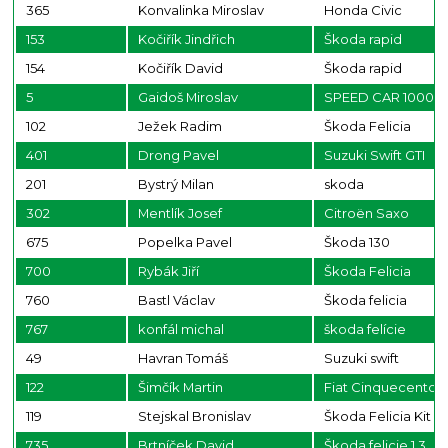
365
Konvalinka Miroslav
Honda Civic
153
Kočiřík Jindřich
Škoda rapid
154
Kočiřík David
Škoda rapid
5
Gaidoš Miroslav
SPEED CAR 1000G
102
Ježek Radim
Škoda Felicia
401
Drong Pavel
Suzuki Swift GTI
201
Bystrý Milan
skoda
302
Mentlík Josef
Citroën Saxo
675
Popelka Pavel
Škoda 130
700
Rybák Jiří
Škoda Felicia
760
Bastl Václav
Škoda felicia
767
konfál michal
škoda felície
49
Havran Tomáš
Suzuki swift
122
Šimčík Martin
Fiat Cinquecento 
119
Stejskal Bronislav
Škoda Felicia Kit C
735
Brtníček David
Škoda felicie 1.3