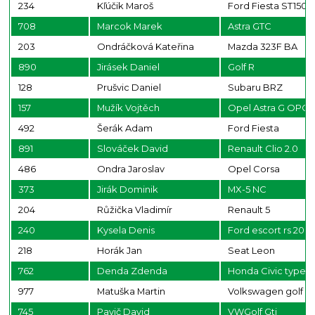
234
Kľúčik Maroš
Ford Fiesta ST150
708
Marcok Marek
Astra GTC
203
Ondráčková Kateřina
Mazda 323F BA
890
Jirásek Daniel
Golf R
128
Prušvic Daniel
Subaru BRZ
157
Mužík Vojtěch
Opel Astra G OPC
492
Šerák Adam
Ford Fiesta
891
Slováček David
Renault Clio 2.0
486
Ondra Jaroslav
Opel Corsa
373
Jirák Dominik
MX-5 NC
204
Růžička Vladimír
Renault 5
240
Kysela Denis
Ford escort rs 200
218
Horák Jan
Seat Leon
762
Denda Zdenda
Honda Civic type S
977
Matuška Martin
Volkswagen golf
745
Pavič David
VWGolf Gti