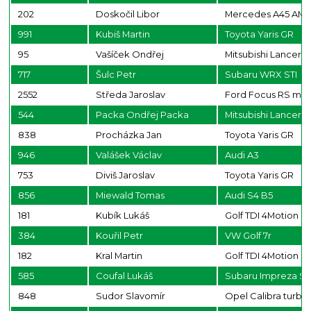
202
Doskočil Libor
Mercedes A45 AM
991
Kubiš Martin
Toyota Yaris GR
95
Vašíček Ondřej
Mitsubishi Lancer E
717
Šulc Petr
Subaru WRX STI
2552
Středa Jaroslav
Ford Focus RS mk
544
Packa Ondřej Packa
Mitsubishi Lancer 
838
Procházka Jan
Toyota Yaris GR
946
Valášek Václav
Audi A3
753
Diviš Jaroslav
Toyota Yaris GR
856
Miewald Tomas
Audi S4 B5
181
Kubík Lukáš
Golf TDI 4Motion
384
Kouřil Petr
VW Golf 7r
182
Kral Martin
Golf TDI 4Motion
585
Coufal Lukáš
Subaru Impreza ST
848
Sudor Slavomír
Opel Calibra turbo