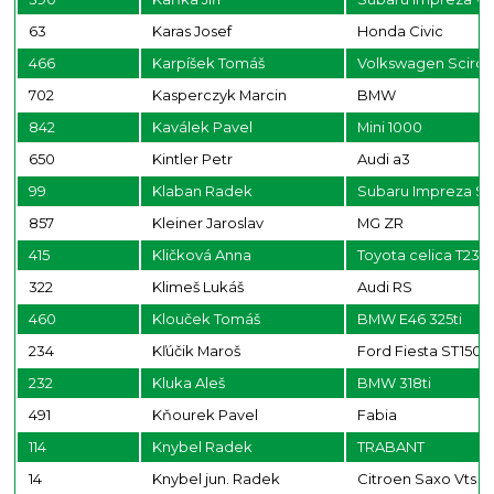
63
Karas Josef
Honda Civic
466
Karpíšek Tomáš
Volkswagen Sciro
702
Kasperczyk Marcin
BMW
842
Kaválek Pavel
Mini 1000
650
Kintler Petr
Audi a3
99
Klaban Radek
Subaru Impreza ST
857
Kleiner Jaroslav
MG ZR
415
Kličková Anna
Toyota celica T23
322
Klimeš Lukáš
Audi RS
460
Klouček Tomáš
BMW E46 325ti
234
Kľúčik Maroš
Ford Fiesta ST150
232
Kluka Aleš
BMW 318ti
491
Kňourek Pavel
Fabia
114
Knybel Radek
TRABANT
14
Knybel jun. Radek
Citroen Saxo Vts