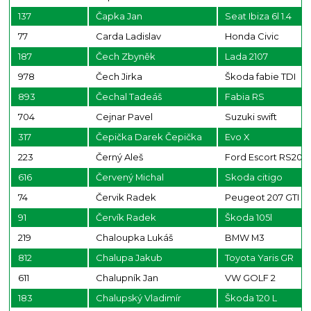
137
Čapka Jan
Seat Ibiza 6l 1.4
77
Carda Ladislav
Honda Civic
187
Čech Zbyněk
Lada 2107
978
Čech Jirka
Škoda fabie TDI
893
Čechal Tadeáš
Fabia RS
704
Cejnar Pavel
Suzuki swift
317
Čepička Darek Čepička
Evo X
223
Černý Aleš
Ford Escort RS200
616
Červený Michal
Skoda citigo
74
Červik Radek
Peugeot 207 GTI
91
Červík Radek
Škoda 105l
219
Chaloupka Lukáš
BMW M3
812
Chalupa Jakub
Toyota Yaris GR
611
Chalupník Jan
VW GOLF 2
183
Chalupský Vladimír
Škoda 120 L