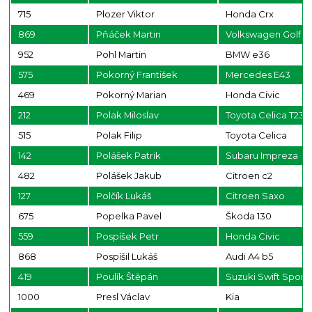
715
Plozer Viktor
Honda Crx
869
Pňáček Martin
Volkswagen Golf
952
Pohl Martin
BMW e36
575
Pokorný František
Mercedes E43
469
Pokorný Marian
Honda Civic
212
Polak Miloslav
Toyota Celica T23
515
Polak Filip
Toyota Celica
142
Polášek Patrik
Subaru Impreza
482
Polášek Jakub
Citroen c2
127
Polčík Lukáš
Citroen Saxo
675
Popelka Pavel
Škoda 130
559
Pospíšek Petr
Honda Civic
868
Pospíšil Lukáš
Audi A4 b5
419
Poulík Štěpán
Suzuki Swift Sport
1000
Presl Václav
Kia