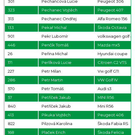
301
Pechancová Lucie
Peugeot 306
323
Pechanec Vojtěch
Peugeot 407
313
Pechanec Ondřej
Alfa Romeo 156
133
Pekař Michal
Škoda Octavia
901
Pekr Lubomír
volkswagen golf 4
446
Penčík Tomáš
Mazda mx5
26
Peřina Michal
Hyundai coupe
171
Perlíková Lucie
Citroen C2 VTS
227
Petr Milan
Vw golf GTI
286
Petr Martin
VW Golf IV
570
Petr Tomáš
Audi s3
57
Petříček Jakub
MINI R56
840
Petříček Jakub
Mini R56
413
Pikuka Vojtěch
Peugeot 406
822
Pilzová Karolina
Škoda Fabia RS
168
Plaček Erich
Škoda Felicia