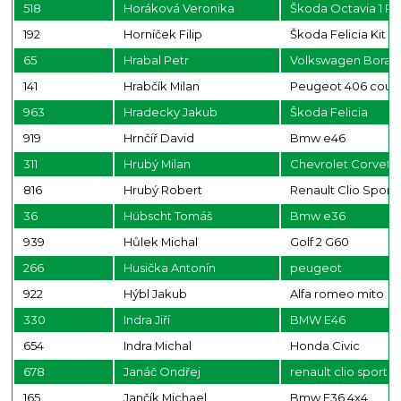
518
Horáková Veronika
Škoda Octavia 1 R
192
Horníček Filip
Škoda Felicia Kit C
65
Hrabal Petr
Volkswagen Bora
141
Hrabčík Milan
Peugeot 406 cou
963
Hradecky Jakub
Škoda Felicia
919
Hrnčíř David
Bmw e46
311
Hrubý Milan
Chevrolet Corvett
816
Hrubý Robert
Renault Clio Sport
36
Hübscht Tomáš
Bmw e36
939
Hůlek Michal
Golf 2 G60
266
Husička Antonín
peugeot
922
Hýbl Jakub
Alfa romeo mito
330
Indra Jiří
BMW E46
654
Indra Michal
Honda Civic
678
Janáč Ondřej
renault clio sport
165
Jančík Michael
Bmw F36 4x4