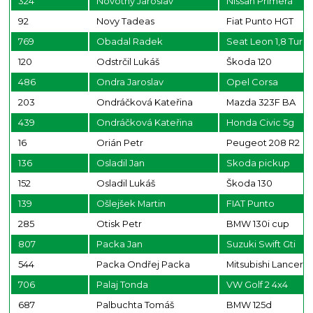
324
Novotny Jaroslav
Nissan Primera
92
Novy Tadeas
Fiat Punto HGT
769
Obadal Radek
Seat Leon 1,8 Turb
120
Odstrčil Lukáš
Škoda 120
486
Ondra Jaroslav
Opel Corsa
203
Ondráčková Kateřina
Mazda 323F BA
439
Ondráčková Kateřina
Honda Civic 5g
16
Orián Petr
Peugeot 208 R2
136
Osladil Jan
Skoda pickup
152
Osladil Lukáš
Škoda 130
139
Ošlejšek Martin
FIAT Punto
285
Otisk Petr
BMW 130i cup
807
Packa Jan
Suzuki Swift Gti
544
Packa Ondřej Packa
Mitsubishi Lancer 
706
Palaj Tonda
VW Golf 2 4x4
687
Palbuchta Tomáš
BMW 125d