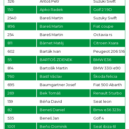
326
Antoš Petr
Suzuki Swift
150
Apko Radek
Golf 2 1.9D
2540
Bareš Martin
Suzuky Swift
896
Bareš Martin
Fiat coupe
254
Bareš Martin
Octavia rs
811
Bàrnet Matěj
Citroen Xsara
602
Barták Ivan
Peugeot 206 S16
55
BARTOŠ ZDENEK
BMW E36
814
Bartošík Martin
BMW 330i e90
760
Bastl Václav
Škoda felicia
695
Baumgartner Josef
Fiat 500 Abarth
269
Bek Tomáš
Renault 5 turbo
159
Béňa David
Seat leon
82
Beneš Daniel
Bmw e36 323ti
535
Beneš Jan
Golf 4
1001
Beňo Dominik
Seat ibiza 6l