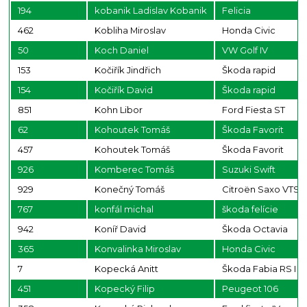
194
kobanik Ladislav Kobanik
Felicia
462
Kobliha Miroslav
Honda Civic
50
Koch Daniel
VW Golf IV
153
Kočiřík Jindřich
Škoda rapid
154
Kočiřík David
Škoda rapid
851
Kohn Libor
Ford Fiesta ST
62
Kohoutek Tomáš
Škoda Favorit
457
Kohoutek Tomáš
Škoda Favorit
926
Komberec Tomáš
Suzuki Swift
929
Konečný Tomáš
Citroën Saxo VTS
767
konfál michal
škoda felície
942
Koníř David
Škoda Octavia
365
Konvalinka Miroslav
Honda Civic
7
Kopecká Anitt
Škoda Fabia RS I
451
Kopecký Filip
Peugeot 106