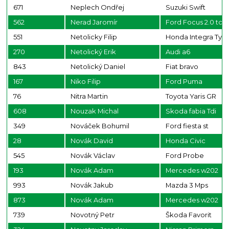
671
Neplech Ondřej
Suzuki Swift
562
Nerad Jaromír
Ford Focus 2.0 tdci
551
Netolicky Filip
Honda Integra Typ
270
Netolický Erik
Audi a6
843
Netolický Daniel
Fiat bravo
167
Niko Filip
Ford Puma
76
Nitra Martin
Toyota Yaris GR
608
Nouzak Michal
Skoda fabia Tdi
349
Nováček Bohumil
Ford fiesta st
28
Novák David
Honda Civic
545
Novák Václav
Ford Probe
193
Novák Adam
Mercedes w202
993
Novák Jakub
Mazda 3 Mps
873
Novák Adam
Mercedes w202
739
Novotný Petr
Škoda Favorit