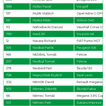
969
Müller Pavel
Vw golf
157
Mužík Vojtěch
Opel Astra G OPC
147
Myška Milan
Volovo S40
113
Nahrebecki Dariusz
Vauxhall Corsa OP
799
Nauš Jiří
Vw polo tdi
12
Navara Richard
FIAT Punto HGT
106
Nedbal Patrik
Peugeot 106
166
NEDBAL Tomáš
Felicie
207
Nedbal Tomaš
Felicia
279
Nedvěd Petr
Škoda 130
758
Nejezchleb Kryštof
Seat Leon
332
Němčík David
Renault megane rs
972
Němec Zdeněk
Škoda Fabia
66
Němec Tomáš
Megane 3 RS Cup
105
Němec Petr
Subaru Impreza