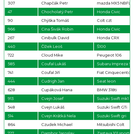
307
Chapčák Petr
mazda MX5 NBFL
47
Chocholatý Petr
Honda Civic
90
Chýška Tomáš
Colt czt
966
Cina Šivák Robin
Honda Civic
267
Cinibulk David
Honda CRX
440
Čížek Leoš
Š100
722
Cloud Mike
Peugeot 106
585
Coufal Lukáš
Subaru Impreza ST
741
Coufal Jiří
Fiat Cinquecento
444
Cudrigh Jan
Seat leon
628
Cupáková Hana
BMW 318ti
913
Cvejn Josef
Suzuki Swift mk1 ral
548
Cvejn Lukáš
Suzuki Swift GTi
514
Cvejn Krátká Nela
Suzuki Swift gri
864
Czudek Michael
Mitsubishi Colt
727
Dambor Jaroslav
Zastava 101 sportig