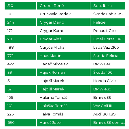
510
Gruber René
Seat Ibiza
10
Grunwald Radek
Škoda Fabia RS
244
Grygar David
Felicie
172
Grygar Kamil
Renault Clio
70
Grygar Aleš
Opel Corsa OPC
188
Guryča Michal
Lada Vaz 2105
772
Haas Martin
Škoda Felicia
422
Hadač Miroslav
BMW E46
39
Hájek Roman
Škoda 100
3
Hajpišl Marek
Honda Civic
52
Hajpišl Marek
BMW e39
156
Halama Tomáš
Bmw e36
101
Halaška Tomáš
VW Golf III
225
Halva Tomáš
Audi 80 1,8S
696
Hanuš Josef
Bmw e36 compac