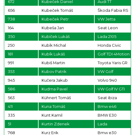
672
Kubeček Daniel
Audi TT
656
Kubeček Tomáš
Škoda Fabia RS
738
Kubeček Petr
VW Jetta
164
Kubeša Jan
Seat Leon
350
Kubíček Lukáš
Lada 2105
250
Kubík Michal
Honda Civic
181
Kubík Lukáš
Golf TDI 4Motion
991
Kubiš Martin
Toyota Yaris GR
353
Kubov Patrik
VW Golf
945
Kučera Jakub
Volvo 940
586
Kudrna Pavel
VW Golf IV GTI
563
Kühnert Tomáš
Seat ibiza
411
Kuna Tomáš
Bmw e46
335
Kunt Kamil
BMW E30
51
Kurtin Zdenek
Lada
768
Kurz Erik
Bmw e30