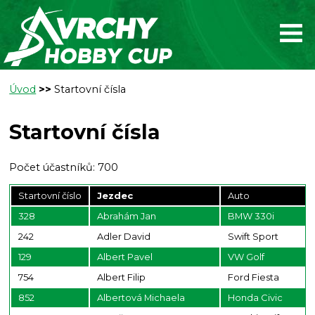
Úvod
>>
Startovní čísla
Startovní čísla
Počet účastníků: 700
Startovní číslo
Jezdec
Auto
328
Abrahám Jan
BMW 330i
242
Adler David
Swift Sport
129
Albert Pavel
VW Golf
754
Albert Filip
Ford Fiesta
852
Albertová Michaela
Honda Civic