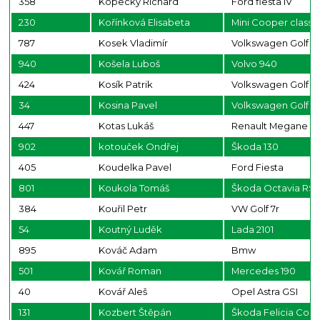
358
Kopecký Richard
Ford fiesta IV
230
Kořínková Elisabeta
Mini Cooper classi
787
Kosek Vladimír
Volkswagen Golf 4
940
Košela Luboš
Volvo 940
424
Kosík Patrik
Volkswagen Golf
34
Kosina Pavel
Volkswagen Golf 4
447
Kotas Lukáš
Renault Megane
902
kotouček Ondřej
Škoda 130
405
Koudelka Pavel
Ford Fiesta
801
Koukola Tomáš
Škoda Octavia RS
384
Kouřil Petr
VW Golf 7r
54
Koutný Luděk
Lada 2101
895
Kováč Adam
Bmw
501
Kovář Roman
Mercedes 190
40
Kovář Aleš
Opel Astra GSI
131
Kozbert Štěpán
Škoda Felicia Com