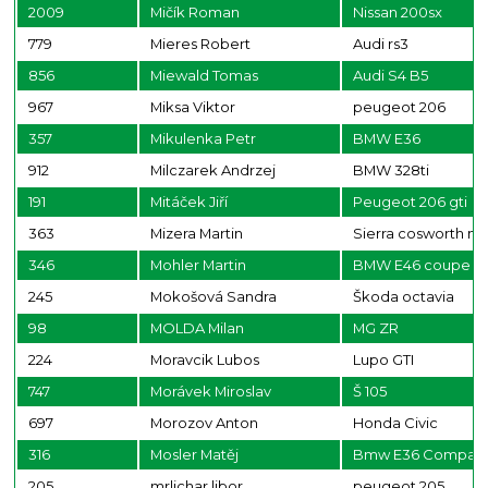
2009
Mičík Roman
Nissan 200sx
779
Mieres Robert
Audi rs3
856
Miewald Tomas
Audi S4 B5
967
Miksa Viktor
peugeot 206
357
Mikulenka Petr
BMW E36
912
Milczarek Andrzej
BMW 328ti
191
Mitáček Jiří
Peugeot 206 gti
363
Mizera Martin
Sierra cosworth mk
346
Mohler Martin
BMW E46 coupe
245
Mokošová Sandra
Škoda octavia
98
MOLDA Milan
MG ZR
224
Moravcik Lubos
Lupo GTI
747
Morávek Miroslav
Š 105
697
Morozov Anton
Honda Civic
316
Mosler Matěj
Bmw E36 Compact 
205
mrlichar libor
peugeot 205