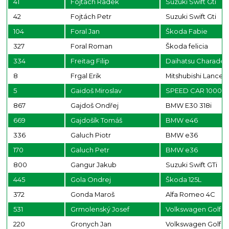
41
Fojtách Radek
Suzuki Swift Gti
42
Fojtách Petr
Suzuki Swift Gti
104
Foral Jan
Škoda Fabie
327
Foral Roman
Škoda felicia
334
Freitag Filip
Daihatsu Charade
8
Frgal Erik
Mitshubishi Lancer
5
Gaidoš Miroslav
SPEED CAR 1000G
867
Gajdoš Ondřej
BMW E30 318i
669
Gajdošík Tomáš
BMW e46
336
Galuch Piotr
BMW e36
170
Galuch Petr
BMW e36
800
Gangur Jakub
Suzuki Swift GTi
445
Gola Ondrej
Škoda 125L
372
Gonda Maroš
Alfa Romeo 4C
531
Grmolenský Josef
Volkswagen Golf G
220
Gronych Jan
Volkswagen Golf 4