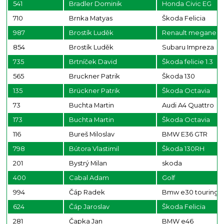
541
Bradler Dominik
Honda Civic EG
710
Brnka Matyas
Škoda Felicia
987
Brostík Luděk
Renault megane
854
Brostík Luděk
Subaru Impreza
735
Brtníček David
Škoda felicie 1.3
565
Bruckner Patrik
Škoda 130
135
Brückner Patrik
Škoda Octavia
73
Buchta Martin
Audi A4 Quattro
173
Buchta Martin
Škoda Octavia
116
Bureš Miloslav
BMW E36 GTR
798
Bútora Vlastimil
Škoda 130RH
201
Bystrý Milan
skoda
400
Cabal Adam
Golf
994
Čáp Radek
Bmw e30 touring 3
624
Čáp Jaroslav
Škoda Felicia
281
Čapka Jan
BMW e46