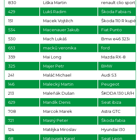
830
Liška Martin
renault clio sport
429
Lukš Radim
Škoda Fabia rs
151
Macek Vojtěch
Škoda 110 R kupé
534
Macenauer Jakub
Fiat Punto
530
Mach Lukáš
Bmw e46 323i
653
macků veronika
ford
359
Mai Long
Mazda RX-8
325
Majer Petr
BMW
241
Maláč Michael
Audi S3
146
Malecký Martin
Peugeot
213
Maleňák Dušan
ŠKODA 130 LR/H
629
Mandík Denis
Seat ibiza
708
Marcok Marek
Astra GTC
721
Masný Peter
Škoda fabia
124
Matějka Miroslav
Hyundai I30
68
Matousek Karel
Seat Leon