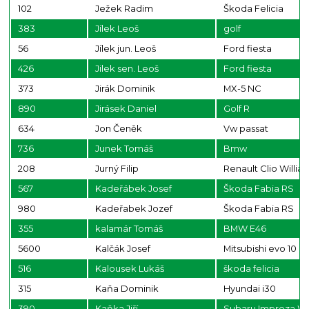
102
Ježek Radim
Škoda Felicia
383
Jílek Leoš
golf
56
Jílek jun. Leoš
Ford fiesta
426
Jilek sen. Leoš
Ford fiesta
373
Jirák Dominik
MX-5 NC
890
Jirásek Daniel
Golf R
634
Jon Čeněk
Vw passat
736
Junek Tomáš
Bmw
208
Jurný Filip
Renault Clio Willia
567
Kadeřábek Josef
Škoda Fabia RS
980
Kadeřabek Jozef
Škoda Fabia RS
355
kalamár Tomáš
BMW E46
5600
Kalčák Josef
Mitsubishi evo 10
516
Kalousek Lukáš
škoda felicia
315
Kaňa Dominik
Hyundai i30
390
Kaňka Jiří
Subaru Impreza W