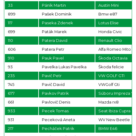
33
Páník Martin
Austin Mini
899
Pašek Dominik
Bmw e87
117
Paseka Zdenek
Lotus Elise
699
Paták Marek
Honda Civic
110
Patera David
Renault Clio
606
Patera Petr
Alfa Romeo Mito
910
Pauk Pavel
Škoda Octavia
93
Pavelka Lukas Pavelka
Škoda felicie
235
Pavič Petr
VW GOLF GTI
745
Pavič David
VWGolf Gti
677
Pavkov Patrik
Súboru Impreza W
661
Pavlovič Denis
Mazda rx8
933
Pecek Tomas
Seat Ibiza Cupra
931
Peceková Aneta
WV New Beetle
217
Pecháček Patrik
BMW E46