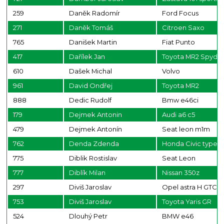
259
Daněk Radomír
Ford Focus
271
Daněk Tomáš
Citroen Saxo
765
Danišek Martin
Fiat Punto
417
Dařílek Jan
Toyota MR2 Spyde
610
Dašek Michal
Volvo
961
David Ondřej
Toyota MR2
888
Dedic Rudolf
Bmw e46ci
179
Dejmek Antonin
Audi a6 c5
479
Dejmek Antonín
Seat leon m1m
762
Denda Zdenda
Honda Civic type S
775
Diblik Rostislav
Seat Leon
777
Diblík Milan
Nissan 350z
297
Diviš Jaroslav
Opel astra H GTC
753
Diviš Jaroslav
Toyota Yaris GR
524
Dlouhý Petr
BMW e46