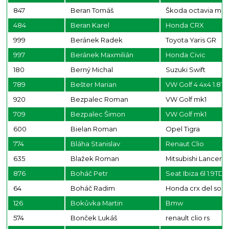
847
Beran Tomáš
Škoda octavia mk1
484
Beran Karel
Honda CRX
999
Beránek Radek
Toyota Yaris GR
997
Beránek Maxmilián
Honda Civic
180
Berný Michal
Suzuki Swift
789
Bešter Marian
VW Golf 4 4x4 1.8T
920
Bezpalec Roman
VW Golf mk1
709
Bezpalec Šimon
VW Golf mk1
600
Bielan Roman
Opel Tigra
774
Bláha Stanislav
Renaut Clio
635
Blažek Roman
Mitsubishi Lancer 
876
Boháč Petr
Seat Ibiza 6l 1.9TDI
64
Boháč Radim
Honda crx del sol
126
Bokůvka Martin
Bmw
574
Bonček Lukáš
renault clio rs