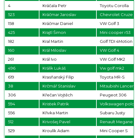
4
Kráčala Petr
Toyotu Corolla
523
Kráčmar Jaroslav
Chevrolet Cruze
158
Kráčmar Daniel
VW Golf 3
425
Krajtl Šimon
Mini cooper r53
182
Kral Martin
Golf TDI 4Motion
160
Král Miloslav
VW Golf 4
261
Král Ivo
VW Golf MK2
496
Králík Lukáš
Vw golf mk2
619
Krasňanský Filip
Toyota MR-S
38
Krčmář Stanislav
Mitsubishi Lancer 
306
Křečan Vojtěch
Peugeot 306
594
Kristek Patrik
Volkswagen polo
556
Křivka Martin
Subaru Justy
512
Krivošej Pavel
Renault Megane
529
Kroulík Adam
Mini Cooper S