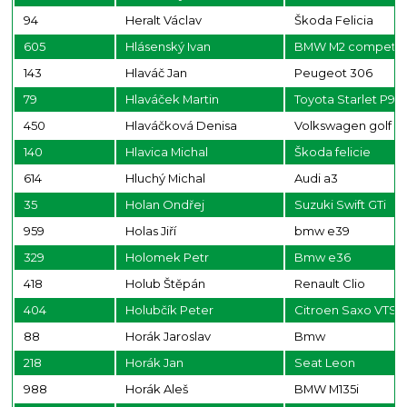
94
Heralt Václav
Škoda Felicia
605
Hlásenský Ivan
BMW M2 competit
143
Hlaváč Jan
Peugeot 306
79
Hlaváček Martin
Toyota Starlet P9
450
Hlaváčková Denisa
Volkswagen golf
140
Hlavica Michal
Škoda felicie
614
Hluchý Michal
Audi a3
35
Holan Ondřej
Suzuki Swift GTi
959
Holas Jiří
bmw e39
329
Holomek Petr
Bmw e36
418
Holub Štěpán
Renault Clio
404
Holubčík Peter
Citroen Saxo VTS
88
Horák Jaroslav
Bmw
218
Horák Jan
Seat Leon
988
Horák Aleš
BMW M135i