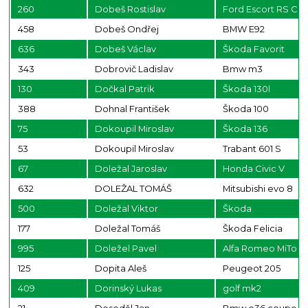
260
Dobeš Rostislav
Ford Escort RS Co
458
Dobeš Ondřej
BMW E92
636
Dobeš Václav
Škoda Favorit
343
Dobrovič Ladislav
Bmw m3
130
Dočkal Patrik
Škoda 130l
388
Dohnal František
Škoda 100
75
Dokoupil Miroslav
Škoda 136
53
Dokoupil Miroslav
Trabant 601 S
67
Doležal Jaroslav
Honda Civic V
632
DOLEŽAL TOMÁŠ
Mitsubishi evo 8
500
Doležal Viktor
Škoda
177
Doležal Tomáš
Škoda Felicia
995
Doležel Pavel
Alfa Romeo MiTo 
125
Dopita Aleš
Peugeot 205
409
Dorinský Lukas
golf mk2