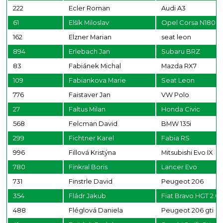
222
Ecler Roman
Audi A3
61
Elšík Miloslav
Opel Corsa N1800
162
Elzner Marian
seat leon
894
Erlebach Jan
Subaru BRZ
83
Fabiánek Michal
Mazda RX7
109
Fabiankova Marie
Seat Leon
776
Faistaver Jan
VW Polo
27
Faltus Milan
Honda Civic
568
Felcman David
BMW 135i
299
Fichtner Karel
Fabia RS
996
Fillová Kristýna
Mitsubishi Evo IX
780
Finkral Boris
Lancer Evo
731
Finstrle David
Peugeot 206
354
Fládr Jakub
Fiat Bravo HGT 2.0
488
Fléglová Daniela
Peugeot 206 gti