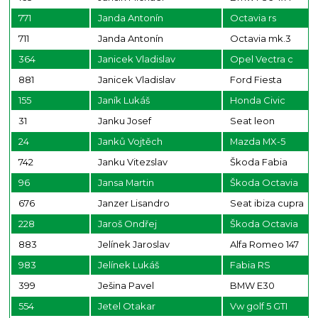
771
Janda Antonín
Octavia rs
711
Janda Antonín
Octavia mk.3
364
Janicek Vladislav
Opel Vectra c
881
Janicek Vladislav
Ford Fiesta
155
Janík Lukáš
Honda Civic
31
Janku Josef
Seat leon
24
Janků Vojtěch
Mazda MX-5
742
Janku Vitezslav
Škoda Fabia
96
Jansa Martin
Škoda Octavia
676
Janzer Lisandro
Seat ibiza cupra
228
Jaroš Ondřej
Škoda Octavia
883
Jelínek Jaroslav
Alfa Romeo 147
983
Jelínek Lukáš
Fabia RS
399
Ješina Pavel
BMW E30
554
Jetel Otakar
Vw golf 5 GTI