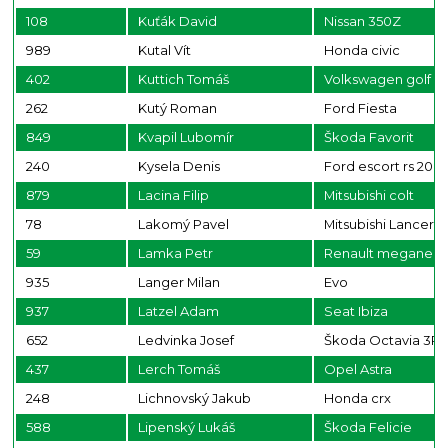
108
Kuťák David
Nissan 350Z
989
Kutal Vít
Honda civic
402
Kuttich Tomáš
Volkswagen golf 5
262
Kutý Roman
Ford Fiesta
849
Kvapil Lubomír
Škoda Favorit
240
Kysela Denis
Ford escort rs 200
879
Lacina Filip
Mitsubishi colt
78
Lakomý Pavel
Mitsubishi Lancer 
59
Lamka Petr
Renault megane
935
Langer Milan
Evo
937
Latzel Adam
Seat Ibiza
652
Ledvinka Josef
Škoda Octavia 3R
437
Lerch Tomáš
Opel Astra
248
Lichnovský Jakub
Honda crx
588
Lipenský Lukáš
Škoda Felicie