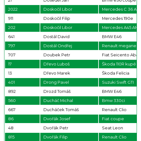
21
Doseděl Jan
Bmw e36 coupe
2022
Doskočil Libor
Mercedes C 36 AM
911
Doskočil Filip
Mercedes 190e
202
Doskočil Libor
Mercedes A45 AM
641
Dostál David
BMW E46
797
Dostál Ondřej
Renault megane rs
707
Doubek Petr
Fiat Seicento Abar
17
Dřevo Luboš
Škoda 110R kupé
13
Dřevo Marek
Škoda Felicia
401
Drong Pavel
Suzuki Swift GTI
892
Drozd Tomáš
BMW E46
560
Ducháč Michal
Bmw 330ci
667
Ducháček Tomáš
Renault Clio
86
Dvořák Josef
Fiat coupe
48
Dvořák Petr
Seat Leon
815
Dvořák Filip
Renault Clio