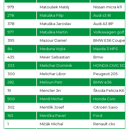
979
Matoušek Matěj
Nissan micra k11
278
Matuška Filip
Audi s3 8l
378
Matuška Jaroslav
Audi A3 8P
977
Matuška Martin
Volkswagen golf
395
Mazour Daniel
BMW E36 Coupe
84
Meduna Vojta
Mazda 3 MPS
435
Meier Sebastian
Bmw
333
Melichar Dominik
HONDA CIVIC ED
300
Melichar Libor
Peugeot 205
282
Meloun Petr
BMW e36
19
Mencler Jiri
Škoda Felicia Kit C
900
Menšl Michal
Honda Civic
302
Mentlík Josef
Citroën Saxo
163
Merička Pavel
Ford
1
Mičák Michal
Renault clio